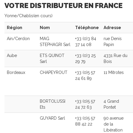
VOTRE DISTRIBUTEUR EN FRANCE
Yonne/Chablis(en cours)
Région
Nom
Téléphone
Adresse
Ain/Cerdon
MAG
+33 (0)3 84
rue Denis
STEPHAGRI Sarl
37 14 08
Papin
Aube
ETS QUINOT
+33 (0)3 25
4331 Rue du
Sarl
29 79
Bois
Bordeaux
CHAPEYROUT
+33 (0)5 57
11 Mitrotes
24 61 89
BORTOLUSSI
+33 (0)5 57
4 Grand
Ets
24 72 63
Pontet
GUYARD Sarl
+33 (0)5 57
90 avenue
88 42 22
de la
Libération