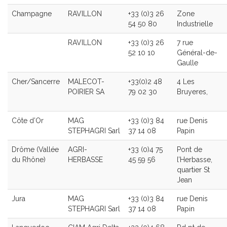
Champagne
RAVILLON
+33 (0)3 26
Zone
54 50 80
Industrielle
RAVILLON
+33 (0)3 26
7 rue
52 10 10
Général-de-
Gaulle
Cher/Sancerre
MALECOT-
+33(0)2 48
4 Les
POIRIER SA
79 02 30
Bruyeres,
Côte d’Or
MAG
+33 (0)3 84
rue Denis
STEPHAGRI Sarl
37 14 08
Papin
Drôme (Vallée
AGRI-
+33 (0)4 75
Pont de
du Rhône)
HERBASSE
45 59 56
l’Herbasse,
quartier St
Jean
Jura
MAG
+33 (0)3 84
rue Denis
STEPHAGRI Sarl
37 14 08
Papin